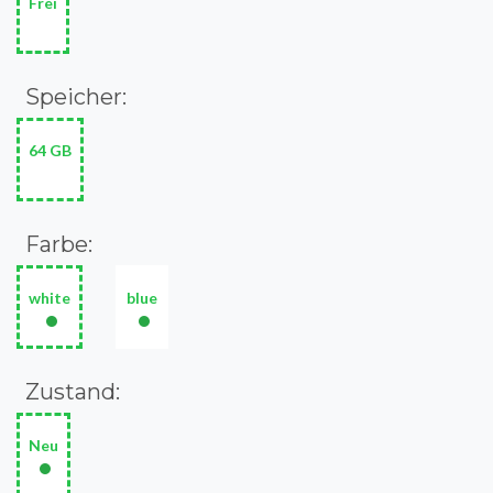
Frei
Speicher:
64 GB
Farbe:
white
blue
•
•
Zustand:
Neu
•