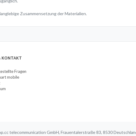
ugänglich.
anglebige Zusammensetzung der Materialien.
 & KONTAKT
gestellte Fragen
art mobile
t
sum
p.cc telecommunication GmbH, Frauentalerstraße 83, 8530 Deutschl