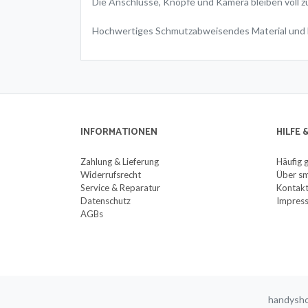
Die Anschlüsse, Knöpfe und Kamera bleiben voll z
Hochwertiges Schmutzabweisendes Material und l
INFORMATIONEN
HILFE
Zahlung & Lieferung
Häufig 
Widerrufsrecht
Über sm
Service & Reparatur
Kontak
Datenschutz
Impres
AGBs
handysho