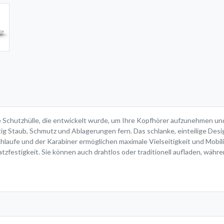
ge Schutzhülle, die entwickelt wurde, um Ihre Kopfhörer aufzunehmen und
itig Staub, Schmutz und Ablagerungen fern. Das schlanke, einteilige Des
laufe und der Karabiner ermöglichen maximale Vielseitigkeit und Mobili
festigkeit. Sie können auch drahtlos oder traditionell aufladen, währen