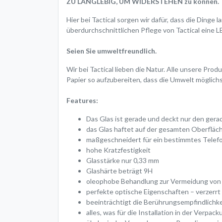
ZU LANGLEBIG, UM WIDERSTEHEN zu können.
Hier bei Tactical sorgen wir dafür, dass die Ding
überdurchschnittlichen Pflege von Tactical ei
Seien Sie umweltfreundlich.
Wir bei Tactical lieben die Natur. Alle unsere Pro
Papier so aufzubereiten, dass die Umwelt möglichs
Features:
Das Glas ist gerade und deckt nur den gerade
das Glas haftet auf der gesamten Oberfläc
maßgeschneidert für ein bestimmtes Telef
hohe Kratzfestigkeit
Glasstärke nur 0,33 mm
Glashärte beträgt 9H
oleophobe Behandlung zur Vermeidung von 
perfekte optische Eigenschaften – verzerrt 
beeinträchtigt die Berührungsempfindlichke
alles, was für die Installation in der Verpac