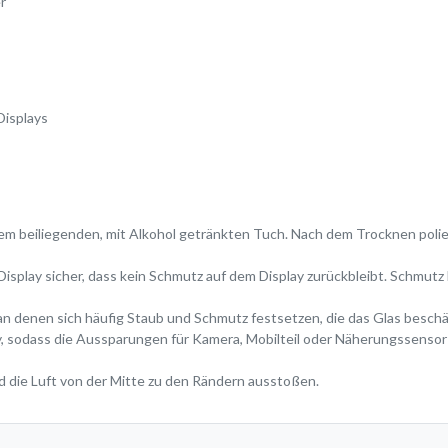
r
Displays
 dem beiliegenden, mit Alkohol getränkten Tuch. Nach dem Trocknen poli
Display sicher, dass kein Schmutz auf dem Display zurückbleibt. Schmut
 an denen sich häufig Staub und Schmutz festsetzen, die das Glas besc
lay, sodass die Aussparungen für Kamera, Mobilteil oder Näherungssenso
d die Luft von der Mitte zu den Rändern ausstoßen.