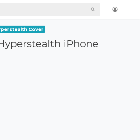
perstealth Cover
Hyperstealth iPhone