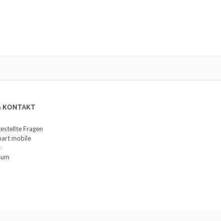
 & KONTAKT
gestellte Fragen
art mobile
t
sum