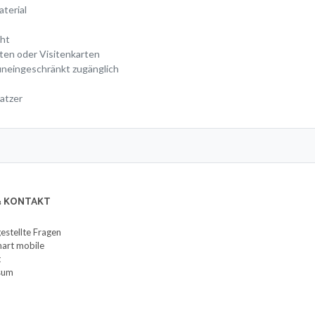
terial
cht
rten oder Visitenkarten
uneingeschränkt zugänglich
atzer
 & KONTAKT
gestellte Fragen
art mobile
t
sum