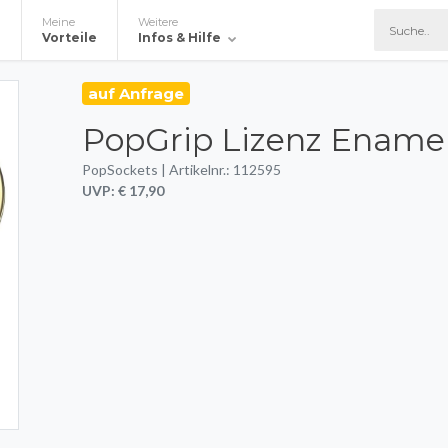
Meine
Weitere
e
Vorteile
Infos & Hilfe
auf Anfrage
PopGrip Lizenz Enamel
PopSockets | Artikelnr.: 112595
UVP: € 17,90