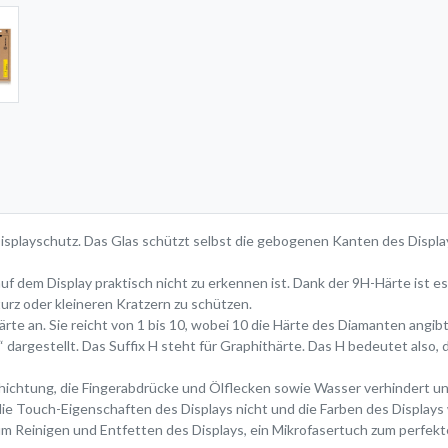
isplayschutz. Das Glas schützt selbst die gebogenen Kanten des Display
uf dem Display praktisch nicht zu erkennen ist. Dank der 9H-Härte ist e
urz oder kleineren Kratzern zu schützen.
rte an. Sie reicht von 1 bis 10, wobei 10 die Härte des Diamanten angibt
 dargestellt. Das Suffix H steht für Graphithärte. Das H bedeutet also, d
chtung, die Fingerabdrücke und Ölflecken sowie Wasser verhindert und s
ie Touch-Eigenschaften des Displays nicht und die Farben des Displays 
um Reinigen und Entfetten des Displays, ein Mikrofasertuch zum perfekt