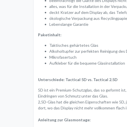
beeinträchtigt die Glätte des Displays nicht
alles, was für die Installation in der Verpac
deckt Kratzer auf dem Display ab, das Telef
ökologische Verpackung aus Recyclingpapie
Lebenslange Garantie
Paketinhalt:
Taktisches gehärtetes Glas
Alkoholtupfer zur perfekten Reinigung des 
Mikrofasertuch
Aufkleber für die bequeme Glasinstallation
Unterschiede: Tactical 5D vs. Tactical 2.5D
5D ist ein Premium-Schutzglas, das so geformt ist,
Eindringen von Schmutz unter das Glas.
2,5D-Glas hat die gleichen Eigenschaften wie 5D,
dort, wo das Display nicht mehr vollkommen flach i
Anleitung zur Glasmontage: