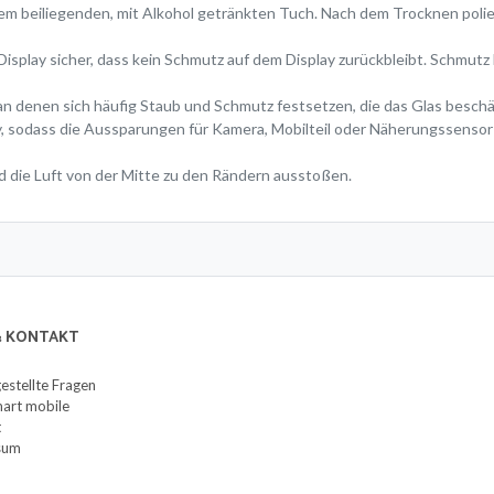
 dem beiliegenden, mit Alkohol getränkten Tuch. Nach dem Trocknen poli
Display sicher, dass kein Schmutz auf dem Display zurückbleibt. Schmut
 an denen sich häufig Staub und Schmutz festsetzen, die das Glas besc
lay, sodass die Aussparungen für Kamera, Mobilteil oder Näherungssenso
d die Luft von der Mitte zu den Rändern ausstoßen.
 & KONTAKT
gestellte Fragen
art mobile
t
sum