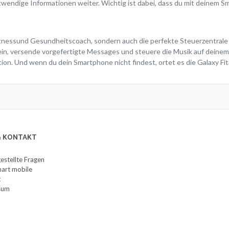
notwendige Informationen weiter. Wichtig ist dabei, dass du mit deinem 
n Fitnessund Gesundheitscoach, sondern auch die perfekte Steuerzentral
 versende vorgefertigte Messages und steuere die Musik auf deinem S
ion. Und wenn du dein Smartphone nicht findest, ortet es die Galaxy Fi
 & KONTAKT
gestellte Fragen
art mobile
t
sum