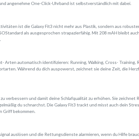
nd angenehme One-Click-Uhrband ist selbstverständlich mit dabei.
tivitäten ist die Galaxy Fit3 nicht mehr aus Plastik, sondern aus robus
OStandard als ausgesprochen strapazierfähig. Mit 208 mAH bleibt auch 
.
ut- Arten automatisch identifizieren: Running, Walking, Cross- Traini
ortarten. Während du dich auspowerst, zeichnet sie deine Zeit, die Herz
en zu verbessern und damit deine Schlafqualität zu erhöhen. Sie zeichnet
gelmäßig du schnarchst. Die Galaxy Fit3 trackt und misst auch dein Str
en Griff bekommen.
gnal auslösen und die Rettungsdienste alarmieren, wenn du Hilfe brau