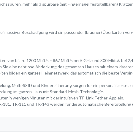
hsspuren, mehr als 3 spürbare (mit Fingernagel feststellbaren) Kratz
Bei massiver Beschädigung wird ein passender (brauner) Überkarton ve
n von bis zu 1200 Mbit/s – 867 Mbit/s bei 5 GHz und 300 Mbit/s bei 2,
en Sie eine nahtlose Abdeckung des gesamten Hauses mit einem klarere
ten bilden ein ganzes Heimnetzwerk, das automatisch die beste Verbin
ng, Multi-SSID und Kindersicherung sorgen für ein personalisiertes un
kung im ganzen Haus mit Standard-Mesh-Technologie.
uter in wenigen Minuten mit der intuitiven TP-Link Tether-App ein.
-181, TR-111 und TR-143 werden für die automatische Bereitstellung 