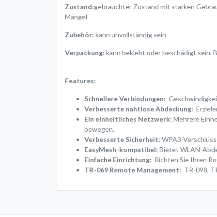
Zustand:
gebrauchter Zustand mit starken Gebrauc
Mängel
Zubehör:
kann unvollständig sein
Verpackung:
kann beklebt oder beschädigt sein. 
Features:
Schnellere Verbindungen:
Geschwindigkeite
Verbesserte nahtlose Abdeckung:
Erziel
Ein einheitliches Netzwerk:
Mehrere Einhei
bewegen.
Verbesserte Sicherheit:
WPA3-Verschlüsselu
EasyMesh-kompatibel:
Bietet WLAN-Abdec
Einfache Einrichtung:
Richten Sie Ihren Ro
TR-069 Remote Management:
TR-098, TR