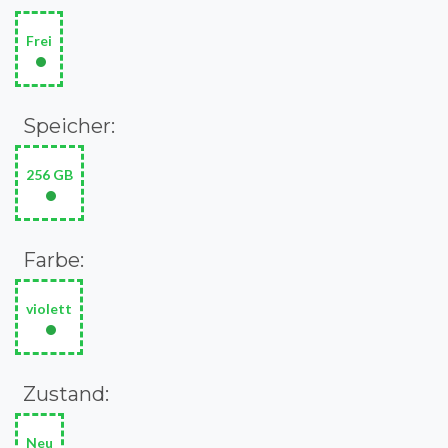
Frei
•
Speicher:
256 GB
•
Farbe:
violett
•
Zustand:
Neu