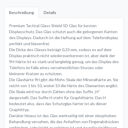
Beschreibung
Details
Premium Tactical Glass Shield 5D Glas für besten
Displayschutz. Das Glas schützt auch die gebogenen Kanten
des Displays. Dadurch ist die Haftung auf dem Telefondisplay
perfekt und blasenfrei.
Die Dicke des Glases beträgt 0,33 mm, sodass es auf dem
Display praktisch nicht wiederzuerkennen ist, aber dank der
9H-Härte ist es stark und langlebig genug, um das Display des
Telefons im Falle eines versehentlichen Sturzes oder
kleinerer Kratzer zu schützen.
Die Glashärte 9H gibt die Mohs-Skala der Mineralhärte an. Sie
reicht von 1 bis 10, wobei 10 die Härte des Diamanten angibt.
Die Skala wird nur durch Zahlen ohne das Suffix „H“
dargestellt. Das Suffix H steht für Graphithärte. Das H
bedeutet also, dass das Schutzglas härter ist als dieser
Graphittyp.
Darüber hinaus ist das Glas werkseitig mit einer oleophoben
Behandlung versehen, die das Anhaften von Fingerabdrücken
verhindert, sehr leicht zu reinigen ist und zuverlässig Wasser