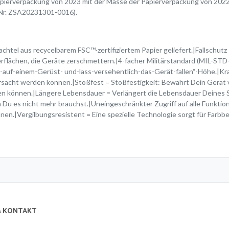
pierverpackung von 2023 mit der Masse der Papierverpackung von 20
 Nr. ZSA20231301-0016).
hachtel aus recycelbarem FSC™-zertifiziertem Papier geliefert.|Fallschut
ächen, die Geräte zerschmettern.|4-facher Militärstandard (MIL-STD-8
-auf-einem-Gerüst- und-lass-versehentlich-das-Gerät-fallen“-Höhe.|Kra
rursacht werden können.|Stoßfest = Stoßfestigkeit: Bewahrt Dein Gerät 
n können.|Längere Lebensdauer = Verlängert die Lebensdauer Deines S
Du es nicht mehr brauchst.|Uneingeschränkter Zugriff auf alle Funktion
onen.|Vergilbungsresistent = Eine spezielle Technologie sorgt für Farbbe
 & KONTAKT