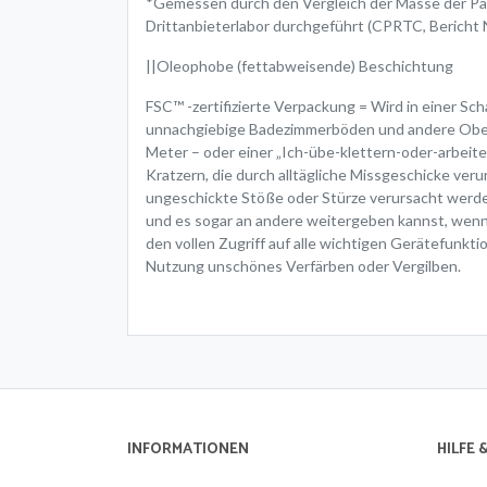
*Gemessen durch den Vergleich der Masse der Pa
Drittanbieterlabor durchgeführt (CPRTC, Bericht
||Oleophobe (fettabweisende) Beschichtung
FSC™ -zertifizierte Verpackung = Wird in einer Sc
unnachgiebige Badezimmerböden und andere Oberfl
Meter – oder einer „Ich-übe-klettern-oder-arbeite
Kratzern, die durch alltägliche Missgeschicke ve
ungeschickte Stöße oder Stürze verursacht werde
und es sogar an andere weitergeben kannst, wenn 
den vollen Zugriff auf alle wichtigen Gerätefunkti
Nutzung unschönes Verfärben oder Vergilben.
INFORMATIONEN
HILFE