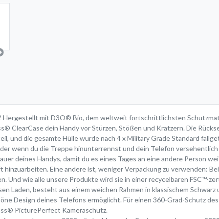
s? Hergestellt mit D3O® Bio, dem weltweit fortschrittlichsten Schutzmate
ss® ClearCase dein Handy vor Stürzen, Stößen und Kratzern. Die Rückse
l, und die gesamte Hülle wurde nach 4 x Military Grade Standard fallge
er wenn du die Treppe hinunterrennst und dein Telefon versehentlich f
uer deines Handys, damit du es eines Tages an eine andere Person weit
nft hinzuarbeiten. Eine andere ist, weniger Verpackung zu verwenden: Be
 Und wie alle unsere Produkte wird sie in einer recycelbaren FSC™-zerti
losen Laden, besteht aus einem weichen Rahmen in klassischem Schwarz
chöne Design deines Telefons ermöglicht. Für einen 360-Grad-Schutz des
ass® PicturePerfect Kameraschutz.