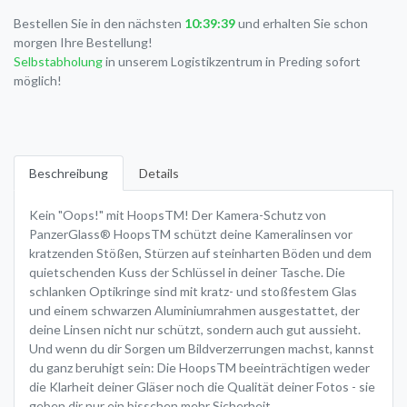
Bestellen Sie in den nächsten
10:39:39
und erhalten Sie schon
morgen Ihre Bestellung!
Selbstabholung
in unserem Logistikzentrum in Preding sofort
möglich!
Beschreibung
Details
Kein "Oops!" mit HoopsTM! Der Kamera-Schutz von
PanzerGlass® HoopsTM schützt deine Kameralinsen vor
kratzenden Stößen, Stürzen auf steinharten Böden und dem
quietschenden Kuss der Schlüssel in deiner Tasche. Die
schlanken Optikringe sind mit kratz- und stoßfestem Glas
und einem schwarzen Aluminiumrahmen ausgestattet, der
deine Linsen nicht nur schützt, sondern auch gut aussieht.
Und wenn du dir Sorgen um Bildverzerrungen machst, kannst
du ganz beruhigt sein: Die HoopsTM beeinträchtigen weder
die Klarheit deiner Gläser noch die Qualität deiner Fotos - sie
geben dir nur ein bisschen mehr Sicherheit.