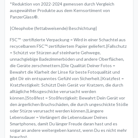
*Reduktion von 2022-2024 gemessen durch Vergleich
ausgewählter Produkte aus dem Kernsortiment von
PanzerGlass®.
|Oleophobe (fettabweisende) Beschichtung|
FSC™ -zertifizierte Verpackung = Wird in einer Schachtel aus
recycelbarem FSC™-zertifiziertem Papier geliefert.|Fallschutz
= Schützt vor Stürzen auf steinharte Gehwege,
unnachgiebige Badezimmerböden und andere Oberflächen,
die Geräte zerschmettern.|Die Qualität Deiner Fotos =
Bewahrt die Klarheit der Linse für beste Fotoqualität und
gibt Dir ein entspanntes Gefühl von Sicherheit.|Kratzfest =
Kratzfestigkeit: Schützt Dein Gerät vor Kratzern, die durch
alltägliche Missgeschicke verursacht werden
können.|Stoßfest = Stoßfestigkeit: Bewahrt Dein Gerät vor
den ärgerlichen Bruchschäden, die durch ungeschickte Stöße
oder Stürze verursacht werden können.|Längere
Lebensdauer = Verlängert die Lebensdauer Deines
Smartphones, damit Du länger Freude daran hast und es
sogar an andere weitergeben kannst, wenn Du es nicht mehr
brauchst.