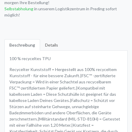
morgen Ihre Bestellung!
Selbstabholung
in unserem Logistikzentrum in Preding sofort
möglich!
Beschreibung
Details
100 % recyceltes TPU
Recycelter Kunststoff = Hergestellt aus 100% recyceltem
Kunststoff - für eine bessere Zukunft.|FSC™ -zertifizierte
Verpackung = Wird in einer Schachtel aus recycelbarem
FSC™-zertifiziertem Papier geliefert.|Kompatibel mit
kabellosem Laden = Diese Schutzhülle ist geeignet für das
kabellose Laden Deines Gerätes.|Fallschutz = Schützt vor
Stürzen auf steinharte Gehwege, unnachgiebige
Badezimmerböden und andere Oberflächen, die Geräte
zerschmettern.|Militärstandard (MIL-STD-810H) = Getestet
mit einer Fallhöhe von 1,20 Meter.|Kratzfest =
Kratzfestigkeit: Schützt Dein Gerät vor Kratzern, die durch