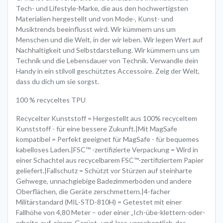
Tech- und Lifestyle-Marke, die aus den hochwertigsten
Materialien hergestellt und von Mode-, Kunst- und
Musiktrends beeinflusst wird. Wir kümmern uns um
Menschen und die Welt, in der wir leben. Wir legen Wert auf
Nachhaltigkeit und Selbstdarstellung. Wir kümmern uns um
Technik und die Lebensdauer von Technik. Verwandle dein
Handy in ein stilvoll geschütztes Accessoire. Zeig der Welt,
dass du dich um sie sorgst.
100 % recyceltes TPU
Recycelter Kunststoff = Hergestellt aus 100% recyceltem
Kunststoff - für eine bessere Zukunft.|Mit MagSafe
kompatibel = Perfekt geeignet für MagSafe - für bequemes
kabelloses Laden.|FSC™ -zertifizierte Verpackung = Wird in
einer Schachtel aus recycelbarem FSC™-zertifiziertem Papier
geliefert.|Fallschutz = Schützt vor Stürzen auf steinharte
Gehwege, unnachgiebige Badezimmerböden und andere
Oberflächen, die Geräte zerschmettern.|4-facher
Militärstandard (MIL-STD-810H) = Getestet mit einer
Fallhöhe von 4,80 Meter – oder einer „Ich-übe-klettern-oder-
arbeite-auf-einem-Gerüst- und-lass-versehentlich-das-