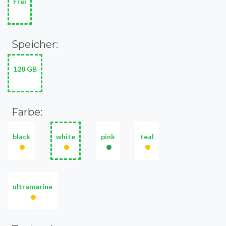
Frei
Speicher:
128 GB
Farbe:
black
white
pink
teal
•
•
•
•
ultramarine
•