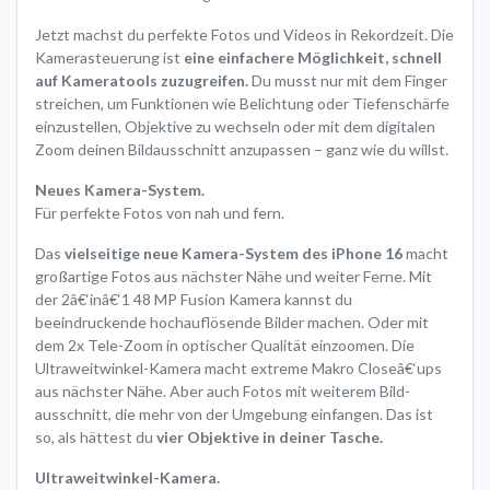
Jetzt machst du perfekte Fotos und Videos in Rekordzeit. Die
Kamerasteuerung ist
eine einfachere Möglichkeit, schnell
auf Kameratools zuzugreifen.
Du musst nur mit dem Finger
streichen, um Funktionen wie Belichtung oder Tiefenschärfe
einzustellen, Objektive zu wechseln oder mit dem digitalen
Zoom deinen Bildausschnitt anzupassen − ganz wie du willst.
Neues Kamera-System.
Für perfekte Fotos von nah und fern.
Das
vielseitige neue Kamera-System des iPhone 16
macht
großartige Fotos aus nächster Nähe und weiter Ferne. Mit
der 2â€‘inâ€‘1 48 MP Fusion Kamera kannst du
beeindruckende hochauf­lösende Bilder machen. Oder mit
dem 2x Tele-Zoom in optischer Qualität einzoomen. Die
Ultra­weitwinkel-Kamera macht extreme Makro Closeâ€‘ups
aus nächster Nähe. Aber auch Fotos mit weiterem Bild­
ausschnitt, die mehr von der Umgebung einfangen. Das ist
so, als hättest du
vier Objektive in deiner Tasche.
Ultraweitwinkel-Kamera.