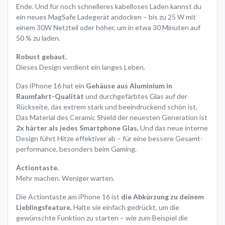
Ende. Und für noch schnelleres kabelloses Laden kannst du
ein neues MagSafe Ladegerät andocken – bis zu 25 W mit
einem 30W Netzteil oder höher, um in etwa 30 Minuten auf
50 % zu laden.
Robust gebaut.
Dieses Design verdient ein langes Leben.
Das iPhone 16 hat ein
Gehäuse aus Aluminium in
Raumfahrt-Qualität
und durch­gefärbtes Glas auf der
Rückseite, das extrem stark und beein­druckend schön ist.
Das Material des Ceramic Shield der neuesten Generation ist
2x härter als jedes Smartphone Glas.
Und das neue interne
Design führt Hitze effektiver ab – für eine bessere Gesamt­
performance, besonders beim Gaming.
Actiontaste.
Mehr machen. Weniger warten.
Die Actiontaste am iPhone 16 ist
die Abkürzung zu deinem
Lieblingsfeature.
Halte sie einfach gedrückt, um die
gewünschte Funktion zu starten – wie zum Beispiel die