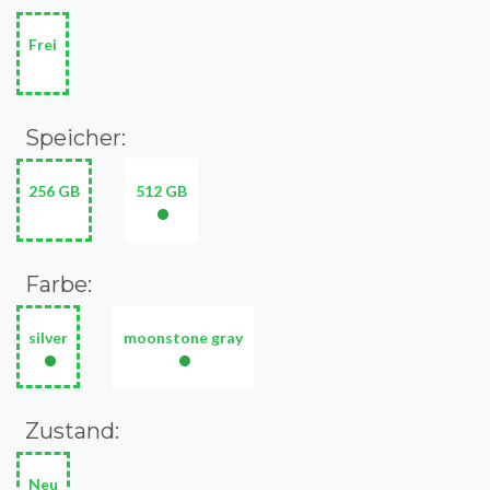
Frei
Speicher:
256 GB
512 GB
•
Farbe:
silver
moonstone gray
•
•
Zustand:
Neu