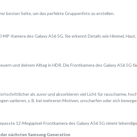
rer besten Seite, um das perfekte Gruppenfoto zu erstellen.
0-MP-Kamera des Galaxy A56 5G. Sie erkennt Details wie Himmel, Haut, 
uern und deinem Alltag in HDR. Die Frontkamera des Galaxy A56 5G fän
rtschrittlicher als zuvor und absorbieren viel Licht für rauscharme, h
en variieren, z. B. bei mehreren Motiven, unscharfen oder sich beweg
 angepasste 12-Megapixel-Frontkamera des Galaxy A56 5G nimmt lebendige
r der nächsten Samsung Generation