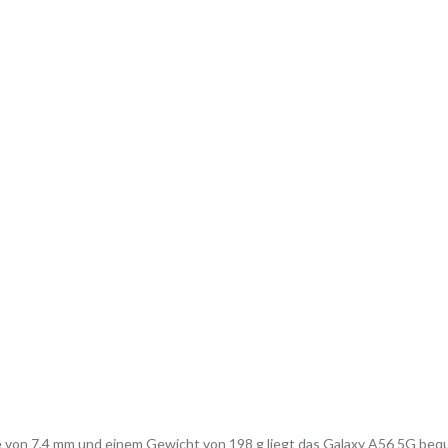
e von 7,4 mm und einem Gewicht von 198 g liegt das Galaxy A56 5G beq