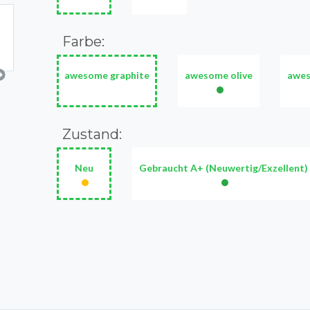
Farbe:
awesome graphite
awesome olive
awes
•
Zustand:
Neu
Gebraucht A+ (Neuwertig/Exzellent)
•
•