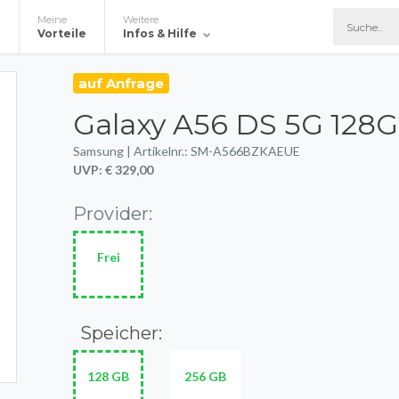
Meine
Weitere
e
Vorteile
Infos & Hilfe
auf Anfrage
Galaxy A56 DS 5G 128
Samsung | Artikelnr.: SM-A566BZKAEUE
UVP: € 329,00
Provider:
Frei
Speicher:
128 GB
256 GB