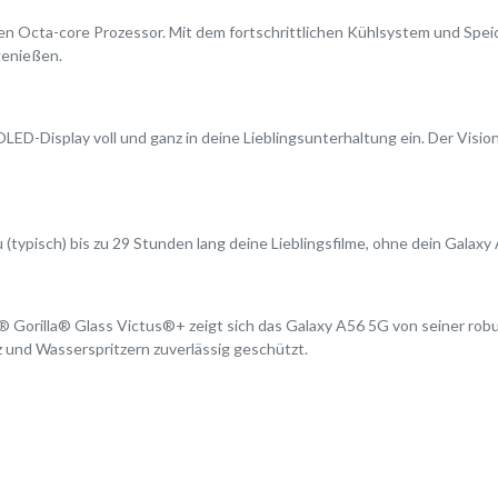
en Octa-core Prozessor. Mit dem fortschrittlichen Kühlsystem und Spei
genießen.
Display voll und ganz in deine Lieblingsunterhaltung ein. Der Vision Bo
typisch) bis zu 29 Stunden lang deine Lieblingsfilme, ohne dein Galax
Gorilla® Glass Victus®+ zeigt sich das Galaxy A56 5G von seiner robu
 und Wasserspritzern zuverlässig geschützt.