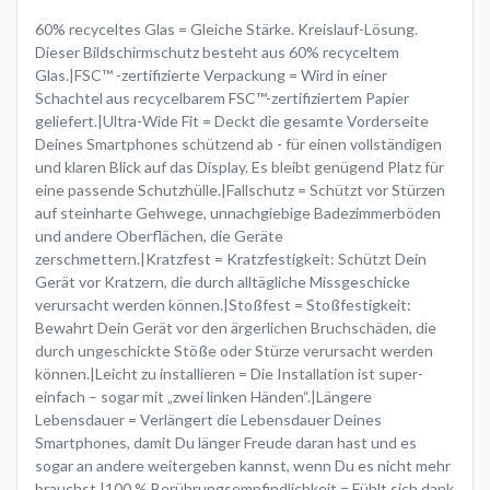
60% recyceltes Glas = Gleiche Stärke. Kreislauf-Lösung.
Dieser Bildschirmschutz besteht aus 60% recyceltem
Glas.|FSC™ -zertifizierte Verpackung = Wird in einer
Schachtel aus recycelbarem FSC™-zertifiziertem Papier
geliefert.|Ultra-Wide Fit = Deckt die gesamte Vorderseite
Deines Smartphones schützend ab - für einen vollständigen
und klaren Blick auf das Display. Es bleibt genügend Platz für
eine passende Schutzhülle.|Fallschutz = Schützt vor Stürzen
auf steinharte Gehwege, unnachgiebige Badezimmerböden
und andere Oberflächen, die Geräte
zerschmettern.|Kratzfest = Kratzfestigkeit: Schützt Dein
Gerät vor Kratzern, die durch alltägliche Missgeschicke
verursacht werden können.|Stoßfest = Stoßfestigkeit:
Bewahrt Dein Gerät vor den ärgerlichen Bruchschäden, die
durch ungeschickte Stöße oder Stürze verursacht werden
können.|Leicht zu installieren = Die Installation ist super-
einfach – sogar mit „zwei linken Händen“.|Längere
Lebensdauer = Verlängert die Lebensdauer Deines
Smartphones, damit Du länger Freude daran hast und es
sogar an andere weitergeben kannst, wenn Du es nicht mehr
brauchst.|100 % Berührungsempfindlichkeit = Fühlt sich dank