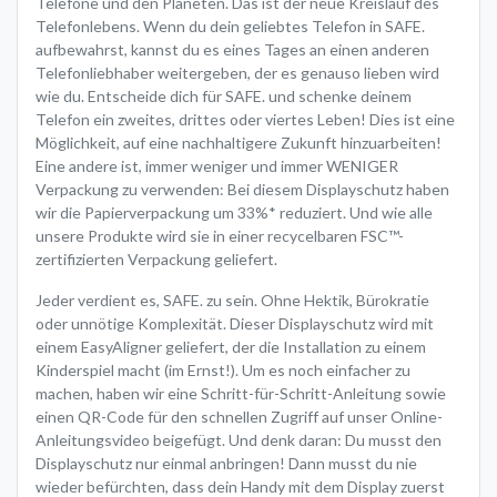
Telefone und den Planeten. Das ist der neue Kreislauf des
Telefonlebens. Wenn du dein geliebtes Telefon in SAFE.
aufbewahrst, kannst du es eines Tages an einen anderen
Telefonliebhaber weitergeben, der es genauso lieben wird
wie du. Entscheide dich für SAFE. und schenke deinem
Telefon ein zweites, drittes oder viertes Leben! Dies ist eine
Möglichkeit, auf eine nachhaltigere Zukunft hinzuarbeiten!
Eine andere ist, immer weniger und immer WENIGER
Verpackung zu verwenden: Bei diesem Displayschutz haben
wir die Papierverpackung um 33%* reduziert. Und wie alle
unsere Produkte wird sie in einer recycelbaren FSC™-
zertifizierten Verpackung geliefert.
Jeder verdient es, SAFE. zu sein. Ohne Hektik, Bürokratie
oder unnötige Komplexität. Dieser Displayschutz wird mit
einem EasyAligner geliefert, der die Installation zu einem
Kinderspiel macht (im Ernst!). Um es noch einfacher zu
machen, haben wir eine Schritt-für-Schritt-Anleitung sowie
einen QR-Code für den schnellen Zugriff auf unser Online-
Anleitungsvideo beigefügt. Und denk daran: Du musst den
Displayschutz nur einmal anbringen! Dann musst du nie
wieder befürchten, dass dein Handy mit dem Display zuerst