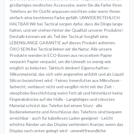
großartiges modisches Accessoire, wenn Sie die Farbe Ihres
Telefons an Ihr Outfit anpassen möchten oder wenn Ihnen
einfach eine bestimmte Farbe gefällt. UNWIDERSTEHLICH
HALTBAR Wir bei Tactical sorgen dafür, dass die Dinge lange
halten, und wir stehen hinter der Qualität unserer Produkte!
Deshalb können wir als Teil der Tactical-Sorgfalt eine
LEBENSLANGE GARANTIE auf dieses Produkt anbieten.
ÖKO SEIN Bei Tactical lieben wir die Natur. Alle unsere
Produkte werden in ECO-Boxen aus recyceltem Papier
verpackt Papier verpackt, um die Umwelt so wenig wie
möglich zu belasten. Taktisch denken! Eigenschaften -
Silikonmaterial, das sich sehr angenehm anfühlt und als Liquid
Silicon bezeichnet wird - Feines Innenfutter aus Mikrofaser -
farbecht, verblasst nicht und vergilbt nicht mit der Zeit -
oleophobe Beschichtung weist Fett ab und hinterlässt keine
Fingerabdrücke auf der Hülle - Langlebiges und robustes
Material schützt das Telefon bei einem Sturz - alle
Bedienelemente und Anschlüsse des Telefons sind bequem
erreichbar - auch für kabelloses Laden geeignet - Leicht
erhöhte Ränder um das Display verhindern Kratzer, wenn das
Display nach unten gelegt wird - umweltfreundliche