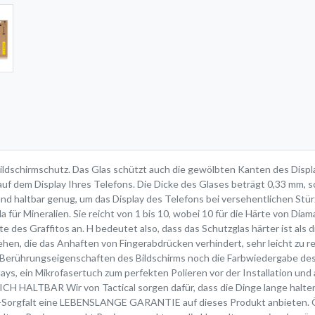
Bildschirmschutz. Das Glas schützt auch die gewölbten Kanten des Disp
auf dem Display Ihres Telefons. Die Dicke des Glases beträgt 0,33 mm, so
 und haltbar genug, um das Display des Telefons bei versehentlichen Stü
 für Mineralien. Sie reicht von 1 bis 10, wobei 10 für die Härte von Dia
ärte des Graffitos an. H bedeutet also, dass das Schutzglas härter ist als 
en, die das Anhaften von Fingerabdrücken verhindert, sehr leicht zu re
e Berührungseigenschaften des Bildschirms noch die Farbwiedergabe des 
ys, ein Mikrofasertuch zum perfekten Polieren vor der Installation un
 HALTBAR Wir von Tactical sorgen dafür, dass die Dinge lange halten,
al-Sorgfalt eine LEBENSLANGE GARANTIE auf dieses Produkt anbieten. ÖKO