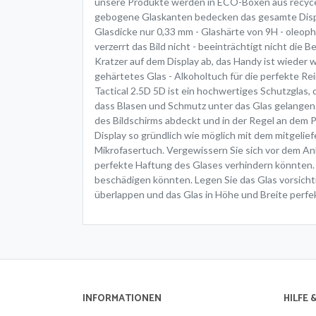
unsere Produkte werden in ECO-Boxen aus recycel
gebogene Glaskanten bedecken das gesamte Display
Glasdicke nur 0,33 mm - Glashärte von 9H - oleop
verzerrt das Bild nicht - beeinträchtigt nicht die B
Kratzer auf dem Display ab, das Handy ist wieder 
gehärtetes Glas - Alkoholtuch für die perfekte Re
Tactical 2.5D 5D ist ein hochwertiges Schutzglas,
dass Blasen und Schmutz unter das Glas gelangen. 
des Bildschirms abdeckt und in der Regel an dem P
Display so gründlich wie möglich mit dem mitgelie
Mikrofasertuch. Vergewissern Sie sich vor dem An
perfekte Haftung des Glases verhindern könnten. A
beschädigen könnten. Legen Sie das Glas vorsicht
überlappen und das Glas in Höhe und Breite perfek
INFORMATIONEN
HILFE