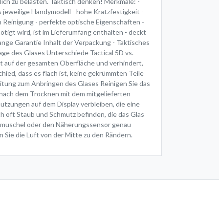
ch zu belasten. Taktisch denken! Merkmale: -
jeweilige Handymodell - hohe Kratzfestigkeit -
 Reinigung - perfekte optische Eigenschaften -
nötigt wird, ist im Lieferumfang enthalten - deckt
ange Garantie Inhalt der Verpackung - Taktisches
age des Glases Unterschiede Tactical 5D vs.
tet auf der gesamten Oberfläche und verhindert,
ied, dass es flach ist, keine gekrümmten Teile
eitung zum Anbringen des Glases Reinigen Sie das
s nach dem Trocknen mit dem mitgelieferten
utzungen auf dem Display verbleiben, die eine
ch oft Staub und Schmutz befinden, die das Glas
 Hörmuschel oder den Näherungssensor genau
n Sie die Luft von der Mitte zu den Rändern.