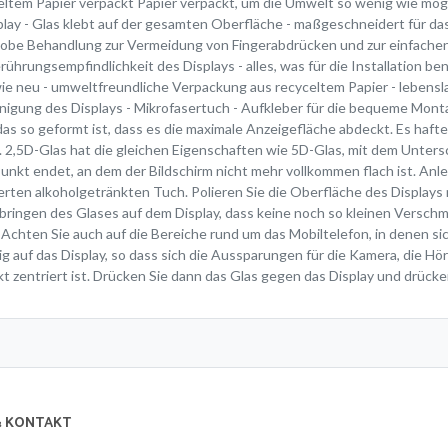
tem Papier verpackt Papier verpackt, um die Umwelt so wenig wie mögli
 - Glas klebt auf der gesamten Oberfläche - maßgeschneidert für das 
hobe Behandlung zur Vermeidung von Fingerabdrücken und zur einfachen
erührungsempfindlichkeit des Displays - alles, was für die Installation be
wie neu - umweltfreundliche Verpackung aus recyceltem Papier - lebensl
inigung des Displays - Mikrofasertuch - Aufkleber für die bequeme Mont
 das so geformt ist, dass es die maximale Anzeigefläche abdeckt. Es haf
2,5D-Glas hat die gleichen Eigenschaften wie 5D-Glas, mit dem Untersch
unkt endet, an dem der Bildschirm nicht mehr vollkommen flach ist. Anl
ferten alkoholgetränkten Tuch. Polieren Sie die Oberfläche des Display
bringen des Glases auf dem Display, dass keine noch so kleinen Verschm
chten Sie auch auf die Bereiche rund um das Mobiltelefon, in denen si
ig auf das Display, so dass sich die Aussparungen für die Kamera, die
t zentriert ist. Drücken Sie dann das Glas gegen das Display und drücke
 & KONTAKT