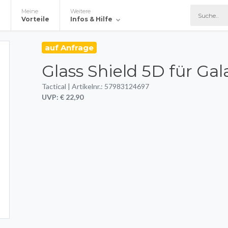
Meine
Weitere
e
Vorteile
Infos & Hilfe
auf Anfrage
Glass Shield 5D für Ga
Tactical | Artikelnr.: 57983124697
UVP: € 22,90