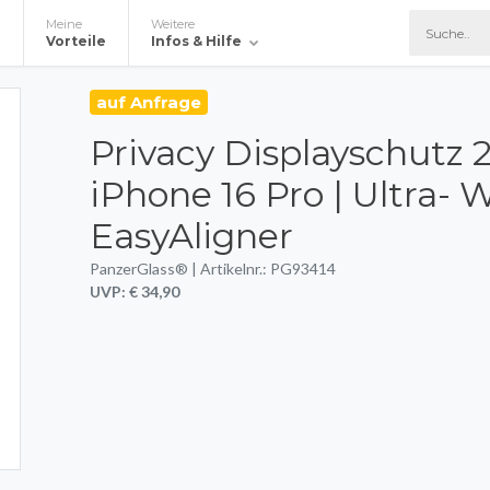
Meine
Weitere
e
Vorteile
Infos & Hilfe
auf Anfrage
Privacy Displayschutz 
iPhone 16 Pro | Ultra- W
EasyAligner
PanzerGlass® | Artikelnr.: PG93414
UVP: € 34,90