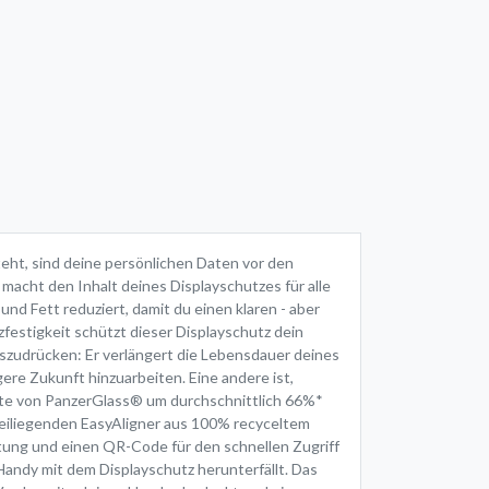
teht, sind deine persönlichen Daten vor den
r macht den Inhalt deines Displayschutzes für alle
nd Fett reduziert, damit du einen klaren - aber
zfestigkeit schützt dieser Displayschutz dein
szudrücken: Er verlängert die Lebensdauer deines
ere Zukunft hinzuarbeiten. Eine andere ist,
te von PanzerGlass® um durchschnittlich 66%*
 beiliegenden EasyAligner aus 100% recyceltem
leitung und einen QR-Code für den schnellen Zugriff
 Handy mit dem Displayschutz herunterfällt. Das