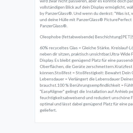
wird zwar nicht passieren, aber es könnte doch pa
vollständigen Blick auf dein Display ermöglicht, w
by PanzerGlass®. Und wenn du denkst: "Was ist, w
und deine Hülle mit PanzerGlass® PicturePerfec
PanzerGlass®.
Oleophobe (fettabweisende) Beschichtung|PET|Sili
60% recyceltes Glas = Gleiche Stärke. Kreislauf-Lö
neben dir sitzen, praktisch unsichtbar.Ultra-Wide
Display. Es bleibt genügend Platz für eine passe
Oberflächen, die Geräte zerschmettern.Kratzfest =
können.Stoßfest = Stoßfestigkeit: Bewahrt Dein 
Lebensdauer = Verlängert die Lebensdauer Deines
brauchst.100 % Berührungsempfindlichkeit = Fühlt 
"EasyAligner" gelingt die Installation auf Anhieb
feuchtigkeitsabweisend und reduziert unschöne F
optimal und lässt dabei genügend Platz für eine p
geliefert.