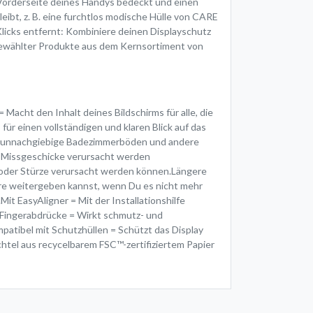
e Vorderseite deines Handys bedeckt und einen
eibt, z. B. eine furchtlos modische Hülle von CARE
Klicks entfernt: Kombiniere deinen Displayschutz
ewählter Produkte aus dem Kernsortiment von
Macht den Inhalt deines Bildschirms für alle, die
ür einen vollständigen und klaren Blick auf das
ge, unnachgiebige Badezimmerböden und andere
he Missgeschicke verursacht werden
 oder Stürze verursacht werden können.Längere
re weitergeben kannst, wenn Du es nicht mehr
t EasyAligner = Mit der Installationshilfe
n Fingerabdrücke = Wirkt schmutz- und
tibel mit Schutzhüllen = Schützt das Display
chtel aus recycelbarem FSC™-zertifiziertem Papier