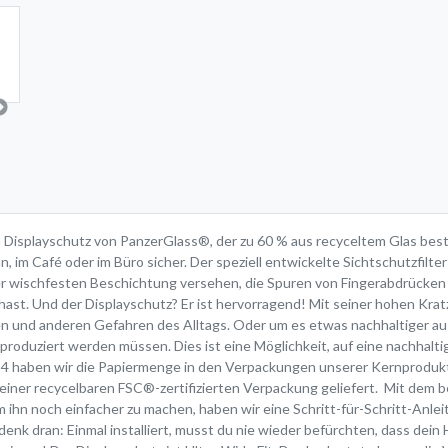
em Displayschutz von PanzerGlass®, der zu 60 % aus recyceltem Glas bes
, im Café oder im Büro sicher. Der speziell entwickelte Sichtschutzfilte
iner wischfesten Beschichtung versehen, die Spuren von Fingerabdrücken u
hast. Und der Displayschutz? Er ist hervorragend! Mit seiner hohen Krat
en und anderen Gefahren des Alltags. Oder um es etwas nachhaltiger au
roduziert werden müssen. Dies ist eine Möglichkeit, auf eine nachhaltig
4 haben wir die Papiermenge in den Verpackungen unserer Kernproduk
n einer recycelbaren FSC®-zertifizierten Verpackung geliefert. Mit dem
. Um ihn noch einfacher zu machen, haben wir eine Schritt-für-Schritt-An
enk dran: Einmal installiert, musst du nie wieder befürchten, dass dein