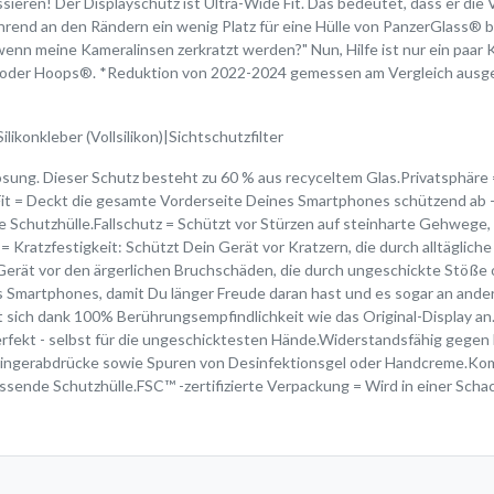
ssieren! Der Displayschutz ist Ultra-Wide Fit. Das bedeutet, dass er di
ährend an den Rändern ein wenig Platz für eine Hülle von PanzerGlass® bl
enn meine Kameralinsen zerkratzt werden?" Nun, Hilfe ist nur ein paar 
t oder Hoops®. *Reduktion von 2022-2024 gemessen am Vergleich ausg
konkleber (Vollsilikon)|Sichtschutzfilter
sung. Dieser Schutz besteht zu 60 % aus recyceltem Glas.Privatsphäre = 
 Fit = Deckt die gesamte Vorderseite Deines Smartphones schützend ab - f
nde Schutzhülle.Fallschutz = Schützt vor Stürzen auf steinharte Gehwe
 Kratzfestigkeit: Schützt Dein Gerät vor Kratzern, die durch alltäglic
Gerät vor den ärgerlichen Bruchschäden, die durch ungeschickte Stöße
 Smartphones, damit Du länger Freude daran hast und es sogar an ande
sich dank 100% Berührungsempfindlichkeit wie das Original-Display an.Mi
 perfekt - selbst für die ungeschicktesten Hände.Widerstandsfähig gege
ingerabdrücke sowie Spuren von Desinfektionsgel oder Handcreme.Kompa
assende Schutzhülle.FSC™ -zertifizierte Verpackung = Wird in einer Scha