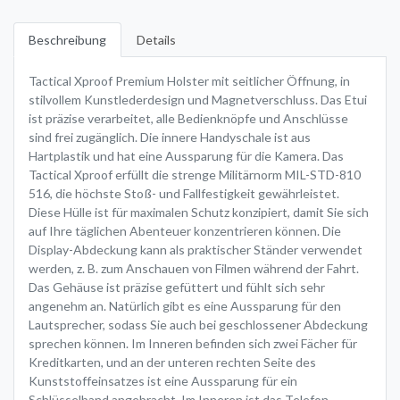
Beschreibung
Details
Tactical Xproof Premium Holster mit seitlicher Öffnung, in
stilvollem Kunstlederdesign und Magnetverschluss. Das Etui
ist präzise verarbeitet, alle Bedienknöpfe und Anschlüsse
sind frei zugänglich. Die innere Handyschale ist aus
Hartplastik und hat eine Aussparung für die Kamera. Das
Tactical Xproof erfüllt die strenge Militärnorm MIL-STD-810
516, die höchste Stoß- und Fallfestigkeit gewährleistet.
Diese Hülle ist für maximalen Schutz konzipiert, damit Sie sich
auf Ihre täglichen Abenteuer konzentrieren können. Die
Display-Abdeckung kann als praktischer Ständer verwendet
werden, z. B. zum Anschauen von Filmen während der Fahrt.
Das Gehäuse ist präzise gefüttert und fühlt sich sehr
angenehm an. Natürlich gibt es eine Aussparung für den
Lautsprecher, sodass Sie auch bei geschlossener Abdeckung
sprechen können. Im Inneren befinden sich zwei Fächer für
Kreditkarten, und an der unteren rechten Seite des
Kunststoffeinsatzes ist eine Aussparung für ein
Schlüsselband angebracht. Im Inneren ist das Telefon