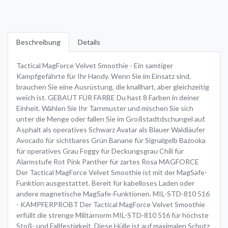
Beschreibung
Details
Tactical MagForce Velvet Smoothie - Ein samtiger
Kampfgefährte für Ihr Handy. Wenn Sie im Einsatz sind,
brauchen Sie eine Ausrüstung, die knallhart, aber gleichzeitig
weich ist. GEBAUT FÜR FARBE Du hast 8 Farben in deiner
Einheit. Wählen Sie Ihr Tarnmuster und mischen Sie sich
unter die Menge oder fallen Sie im Großstadtdschungel auf.
Asphalt als operatives Schwarz Avatar als Blauer Waldläufer
Avocado für sichtbares Grün Banane für Signalgelb Bazooka
für operatives Grau Foggy für Deckungsgrau Chili für
Alarmstufe Rot Pink Panther für zartes Rosa MAGFORCE
Der Tactical MagForce Velvet Smoothie ist mit der MagSafe-
Funktion ausgestattet. Bereit für kabelloses Laden oder
andere magnetische MagSafe-Funktionen. MIL-STD-810 516
- KAMPFERPROBT Der Tactical MagForce Velvet Smoothie
erfüllt die strenge Militärnorm MIL-STD-810 516 für höchste
Stoß- und Fallfestigkeit. Diese Hülle ist auf maximalen Schutz