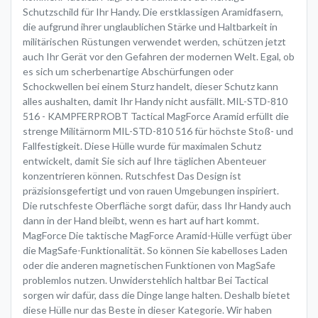
Schutzschild für Ihr Handy. Die erstklassigen Aramidfasern,
die aufgrund ihrer unglaublichen Stärke und Haltbarkeit in
militärischen Rüstungen verwendet werden, schützen jetzt
auch Ihr Gerät vor den Gefahren der modernen Welt. Egal, ob
es sich um scherbenartige Abschürfungen oder
Schockwellen bei einem Sturz handelt, dieser Schutz kann
alles aushalten, damit Ihr Handy nicht ausfällt. MIL-STD-810
516 - KAMPFERPROBT Tactical MagForce Aramid erfüllt die
strenge Militärnorm MIL-STD-810 516 für höchste Stoß- und
Fallfestigkeit. Diese Hülle wurde für maximalen Schutz
entwickelt, damit Sie sich auf Ihre täglichen Abenteuer
konzentrieren können. Rutschfest Das Design ist
präzisionsgefertigt und von rauen Umgebungen inspiriert.
Die rutschfeste Oberfläche sorgt dafür, dass Ihr Handy auch
dann in der Hand bleibt, wenn es hart auf hart kommt.
MagForce Die taktische MagForce Aramid-Hülle verfügt über
die MagSafe-Funktionalität. So können Sie kabelloses Laden
oder die anderen magnetischen Funktionen von MagSafe
problemlos nutzen. Unwiderstehlich haltbar Bei Tactical
sorgen wir dafür, dass die Dinge lange halten. Deshalb bietet
diese Hülle nur das Beste in dieser Kategorie. Wir haben