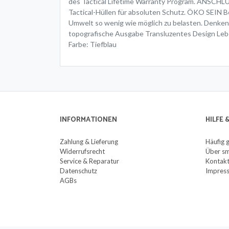
des Tactical Lifetime Warranty Program. ANSCHLÜS
Tactical-Hüllen für absoluten Schutz. ÖKO SEIN Be
Umwelt so wenig wie möglich zu belasten. Denk
topografische Ausgabe Transluzentes Design Leb
Farbe: Tiefblau
INFORMATIONEN
HILFE
Zahlung & Lieferung
Häufig 
Widerrufsrecht
Über sm
Service & Reparatur
Kontak
Datenschutz
Impres
AGBs