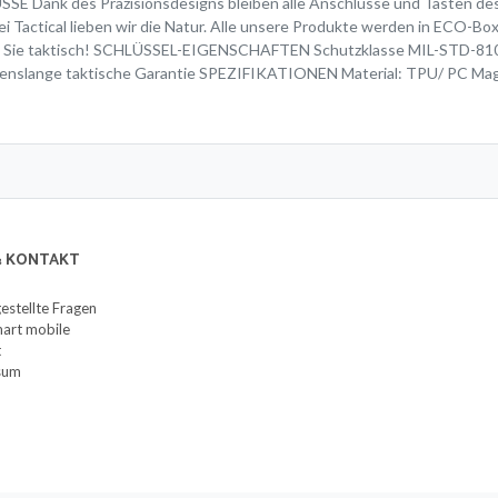
SE Dank des Präzisionsdesigns bleiben alle Anschlüsse und Tasten des 
i Tactical lieben wir die Natur. Alle unsere Produkte werden in ECO-Bo
en Sie taktisch! SCHLÜSSEL-EIGENSCHAFTEN Schutzklasse MIL-STD-810
enslange taktische Garantie SPEZIFIKATIONEN Material: TPU/ PC MagSa
 & KONTAKT
gestellte Fragen
art mobile
t
sum