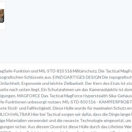
agSafe-Funktion und MIL-STD-810 516 Militärschutz. Die Tactical MagFor
 topografischen Schlüssels aus. EINZIGARTIGES DESIGN Die topografisc
nfachheit, Ergonomie und leichte Zielbarkeit. Der Kern des Etuis ist 
rseite nach unten liegt. Ein Schutzrahmen um das Kameraobjektiv ist do
ädigungen. MAGFORCE Das Tactical MagForce Hyperstealth Sika-Gehäus
fe-Funktionen unbesorgt nutzen. MIL-STD-810 516 - KAMPFERPROBT Das
e Stoß- und Fallfestigkeit. Diese Hülle wurde für maximalen Schutz entw
 HALTBAR Hier bei Tactical sorgen wir dafür, dass die Dinge lange hal
ige Materialien verwendet und die neueste Technologie eingesetzt, um 
gungen sicher. Aus diesem Grund ist diese Hülle durch das Lifetime W