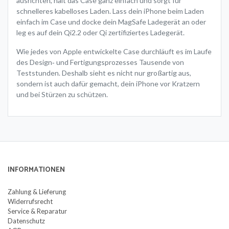
ausrichten, hält das Case ganz einfach und sorgt für
schnelleres kabel­loses Laden. Lass dein iPhone beim Laden
einfach im Case und docke dein MagSafe Ladegerät an oder
leg es auf dein Qi2.2 oder Qi zertifiziertes Ladegerät.
Wie jedes von Apple entwickelte Case durchläuft es im Laufe
des Design‑ und Fertigungs­prozesses Tausende von
Teststunden. Deshalb sieht es nicht nur großartig aus,
sondern ist auch dafür gemacht, dein iPhone vor Kratzern
und bei Stürzen zu schützen.
INFORMATIONEN
Zahlung & Lieferung
Widerrufsrecht
Service & Reparatur
Datenschutz