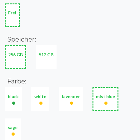
Frei
Speicher:
256 GB
512 GB
Farbe:
black
white
lavender
mist blue
•
•
•
•
sage
•