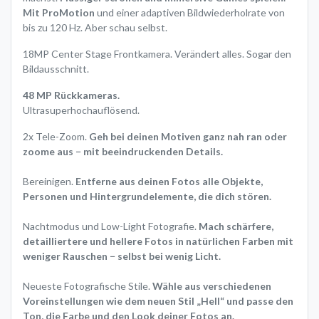
Mit ProMotion
und einer adaptiven Bildwiederholrate von
bis zu 120 Hz. Aber schau selbst.
18MP Center Stage Frontkamera. Verändert alles. Sogar den
Bildausschnitt.
48 MP Rückkameras.
Ultrasuper­hoch­auflösend.
2x Tele-Zoom.
Geh bei deinen Motiven ganz nah ran oder
zoome aus − mit beeindruckenden Details.
Bereinigen.
Entferne aus deinen Fotos alle Objekte,
Personen und Hintergrundelemente, die dich stören.
Nachtmodus und Low-Light Fotografie.
Mach schärfere,
detailliertere und hellere Fotos in natürlichen Farben mit
weniger Rauschen­ − selbst bei wenig Licht.
Neueste Fotografische Stile.
Wähle aus verschiedenen
Voreinstellungen wie dem neuen Stil „Hell“ und passe den
Ton, die Farbe und den Look deiner Fotos an.