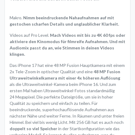
Makro.
Nimm beeindruckende Nahaufnahmen auf mit
gestochen scharfen Details und unglaublicher Klarheit.
Videos auf Pro Level.
Mach Videos mit bis zu 4K 60 fps oder
aktiviere den Kinomodus für filmreife Aufnahmen. Und mit
Audiomix passt du an, wie Stimmen in deinen Videos
klingen.
Das iPhone 17 hat eine 48 MP Fusion Hauptkamera mit einem
2x Tele-Zoom in optischer Qualität und eine
48 MP Fusion
Ultraweitwinkel­kamera mit einer 4x höheren Auflösung
als die Ultraweitwinkel-Kamera beim iPhone 16. Und zum
ersten Mal haben Ultraweitwinkel-Fotos standardmäßig
24 Megapixel. Die perfekte Dateigröße, um sie in hoher
Qualität zu speichern und einfach zu teilen. Für
beeindruckende, superhochauflösende Aufnahmen aus
nächster Nähe und weiter Ferne. In Räumen und unter freien
Himmel. Bei viel bis wenig Licht. Mit 256 GB hat es auch noch
doppelt so viel Speicher
in der Startkonfiguration wie das
vorherige Modell. So kannst du alles aufnehmen, was du