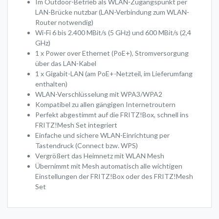
Im Outdoor-Betrieb als WLAN-Zugangspunkt per
LAN-Brücke nutzbar (LAN-Verbindung zum WLAN-
Router notwendig)
Wi-Fi 6 bis 2.400 MBit/s (5 GHz) und 600 MBit/s (2,4
GHz)
1 x Power over Ethernet (PoE+), Stromversorgung
über das LAN-Kabel
1 x Gigabit-LAN (am PoE+-Netzteil, im Lieferumfang
enthalten)
WLAN-Verschlüsselung mit WPA3/WPA2
Kompatibel zu allen gängigen Internetroutern
Perfekt abgestimmt auf die FRITZ!Box, schnell ins
FRITZ!Mesh Set integriert
Einfache und sichere WLAN-Einrichtung per
Tastendruck (Connect bzw. WPS)
Vergrößert das Heimnetz mit WLAN Mesh
Übernimmt mit Mesh automatisch alle wichtigen
Einstellungen der FRITZ!Box oder des FRITZ!Mesh
Set