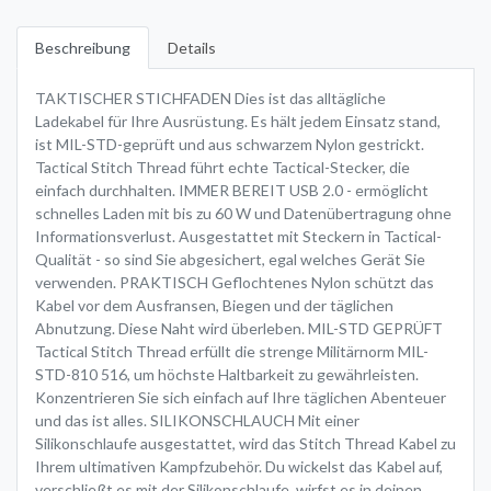
Beschreibung
Details
TAKTISCHER STICHFADEN Dies ist das alltägliche
Ladekabel für Ihre Ausrüstung. Es hält jedem Einsatz stand,
ist MIL-STD-geprüft und aus schwarzem Nylon gestrickt.
Tactical Stitch Thread führt echte Tactical-Stecker, die
einfach durchhalten. IMMER BEREIT USB 2.0 - ermöglicht
schnelles Laden mit bis zu 60 W und Datenübertragung ohne
Informationsverlust. Ausgestattet mit Steckern in Tactical-
Qualität - so sind Sie abgesichert, egal welches Gerät Sie
verwenden. PRAKTISCH Geflochtenes Nylon schützt das
Kabel vor dem Ausfransen, Biegen und der täglichen
Abnutzung. Diese Naht wird überleben. MIL-STD GEPRÜFT
Tactical Stitch Thread erfüllt die strenge Militärnorm MIL-
STD-810 516, um höchste Haltbarkeit zu gewährleisten.
Konzentrieren Sie sich einfach auf Ihre täglichen Abenteuer
und das ist alles. SILIKONSCHLAUCH Mit einer
Silikonschlaufe ausgestattet, wird das Stitch Thread Kabel zu
Ihrem ultimativen Kampfzubehör. Du wickelst das Kabel auf,
verschließt es mit der Silikonschlaufe, wirfst es in deinen