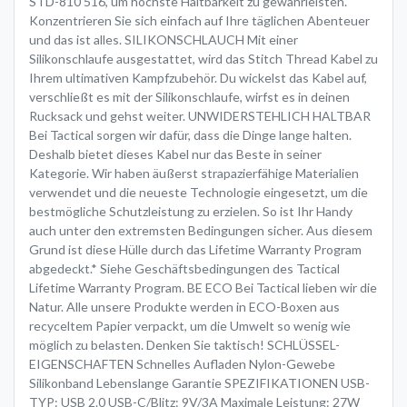
STD-810 516, um höchste Haltbarkeit zu gewährleisten.
Konzentrieren Sie sich einfach auf Ihre täglichen Abenteuer
und das ist alles. SILIKONSCHLAUCH Mit einer
Silikonschlaufe ausgestattet, wird das Stitch Thread Kabel zu
Ihrem ultimativen Kampfzubehör. Du wickelst das Kabel auf,
verschließt es mit der Silikonschlaufe, wirfst es in deinen
Rucksack und gehst weiter. UNWIDERSTEHLICH HALTBAR
Bei Tactical sorgen wir dafür, dass die Dinge lange halten.
Deshalb bietet dieses Kabel nur das Beste in seiner
Kategorie. Wir haben äußerst strapazierfähige Materialien
verwendet und die neueste Technologie eingesetzt, um die
bestmögliche Schutzleistung zu erzielen. So ist Ihr Handy
auch unter den extremsten Bedingungen sicher. Aus diesem
Grund ist diese Hülle durch das Lifetime Warranty Program
abgedeckt.* Siehe Geschäftsbedingungen des Tactical
Lifetime Warranty Program. BE ECO Bei Tactical lieben wir die
Natur. Alle unsere Produkte werden in ECO-Boxen aus
recyceltem Papier verpackt, um die Umwelt so wenig wie
möglich zu belasten. Denken Sie taktisch! SCHLÜSSEL-
EIGENSCHAFTEN Schnelles Aufladen Nylon-Gewebe
Silikonband Lebenslange Garantie SPEZIFIKATIONEN USB-
TYP: USB 2.0 USB-C/Blitz: 9V/3A Maximale Leistung: 27W