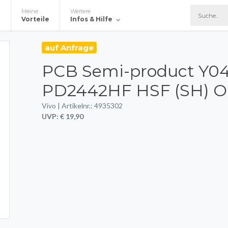
Meine
Weitere
e
Vorteile
Infos & Hilfe
auf Anfrage
PCB Semi-product Y0
PD2442HF HSF (SH) 
Vivo | Artikelnr.: 4935302
UVP: € 19,90