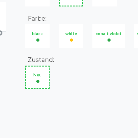
Farbe:
black
white
cobalt violet
•
•
•
Zustand:
Neu
•