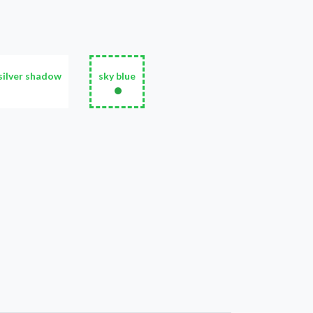
silver shadow
sky blue
•