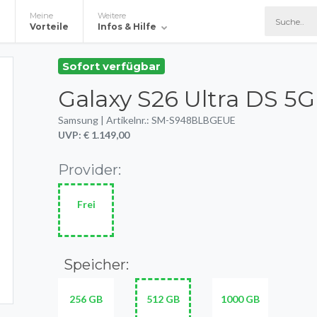
Meine
Weitere
e
Vorteile
Infos & Hilfe
Sofort verfügbar
Galaxy S26 Ultra DS 5G
Samsung | Artikelnr.: SM-S948BLBGEUE
UVP: € 1.149,00
Provider:
Frei
Speicher:
256 GB
512 GB
1000 GB