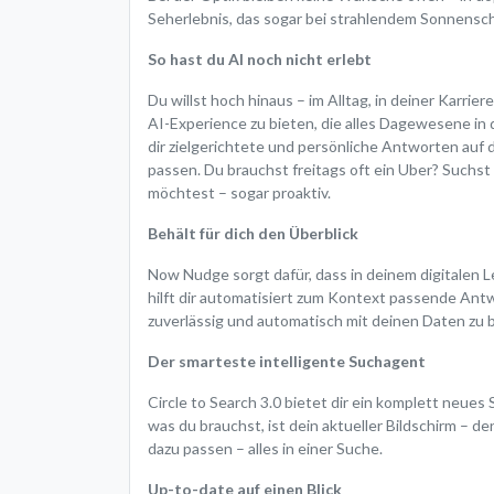
Seherlebnis, das sogar bei strahlendem Sonnensch
So hast du AI noch nicht erlebt
Du willst hoch hinaus – im Alltag, in deiner Karri
AI-Experience zu bieten, die alles Dagewesene in d
dir zielgerichtete und persönliche Antworten auf 
passen. Du brauchst freitags oft ein Uber? Suchs
möchtest – sogar proaktiv.
Behält für dich den Überblick
Now Nudge sorgt dafür, dass in deinem digitalen L
hilft dir automatisiert zum Kontext passende Antw
zuverlässig und automatisch mit deinen Daten zu b
Der smarteste intelligente Suchagent
Circle to Search 3.0 bietet dir ein komplett neues
was du brauchst, ist dein aktueller Bildschirm – d
dazu passen – alles in einer Suche.
Up-to-date auf einen Blick