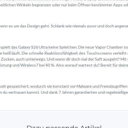
seitlichen Winkeln begrenzen oder nur beim Öffnen bestimmter Apps od
, wenn es um das Design geht. Schlank wie niemals zuvor und doch angen
ielt das Galaxy S26 Ultra keine Spielchen. Die neue Vapor Chamber so
e heiß läuft. Die schnelle Reaktionsfähigkeit des Touchscreens verleiht
 Zocken, auch unterwegs. Und wenn dir doch mal der Saft ausgeht? Mit 
istung und Wireless7 bei 40 %. Also worauf wartest du? Bereit für dei
t gespeichert, wodurch sie konstant vor Malware und Fremdzugriffen ge
en du vertrauen kannst. Und dank 7 Jahren garantierten und regelmäßige