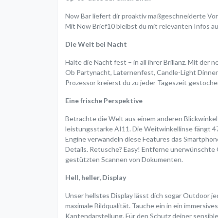
Now Bar liefert dir proaktiv maßgeschneiderte Vo
Mit Now Brief10 bleibst du mit relevanten Infos a
Die Welt bei Nacht
Halte die Nacht fest – in all ihrer Brillanz. Mit d
Ob Partynacht, Laternenfest, Candle-Light Dinner 
Prozessor kreierst du zu jeder Tageszeit gestoc
Eine frische Perspektive
Betrachte die Welt aus einem anderen Blickwinkel 
leistungsstarke AI11. Die Weitwinkellinse fängt 4
Engine verwandeln diese Features das Smartphone i
Details. Retusche? Easy! Entferne unerwünschte O
gestützten Scannen von Dokumenten.
Hell, heller, Display
Unser hellstes Display lässt dich sogar Outdoor j
maximale Bildqualität. Tauche ein in ein immersive
Kantendarstellung. Für den Schutz deiner sensible