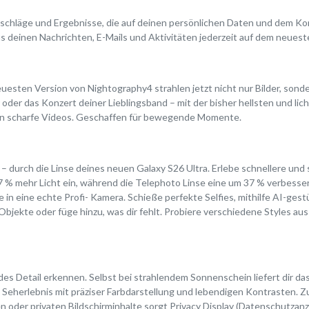
rschläge und Ergebnisse, die auf deinen persönlichen Daten und dem Ko
us deinen Nachrichten, E-Mails und Aktivitäten jederzeit auf dem neuest
er neuesten Version von Nightography4 strahlen jetzt nicht nur Bilder, s
oder das Konzert deiner Lieblingsband – mit der bisher hellsten und lic
hen scharfe Videos. Geschaffen für bewegende Momente.
– durch die Linse deines neuen Galaxy S26 Ultra. Erlebe schnellere und
7 % mehr Licht ein, während die Telephoto Linse eine um 37 % verbesser
n eine echte Profi- Kamera. Schieße perfekte Selfies, mithilfe AI-gestü
bjekte oder füge hinzu, was dir fehlt. Probiere verschiedene Styles a
edes Detail erkennen. Selbst bei strahlendem Sonnenschein liefert dir d
s Seherlebnis mit präziser Farbdarstellung und lebendigen Kontrasten. Zu
n oder privaten Bildschirminhalte sorgt Privacy Display (Datenschutzan