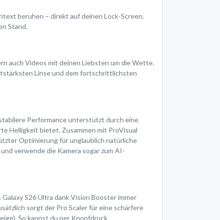
ntext beruhen – direkt auf deinen Lock-Screen.
en Stand.
ondern auch Videos mit deinen Liebsten um die Wette.
htstärksten Linse und dem fortschrittlichsten
 stabilere Performance unterstützt durch eine
te Helligkeit bietet. Zusammen mit ProVisual
tzter Optimierung für unglaublich natürliche
us und verwende die Kamera sogar zum AI-
as Galaxy S26 Ultra dank Vision Booster immer
sätzlich sorgt der Pro Scaler für eine schärfere
zeige). So kannst du per Knopfdruck