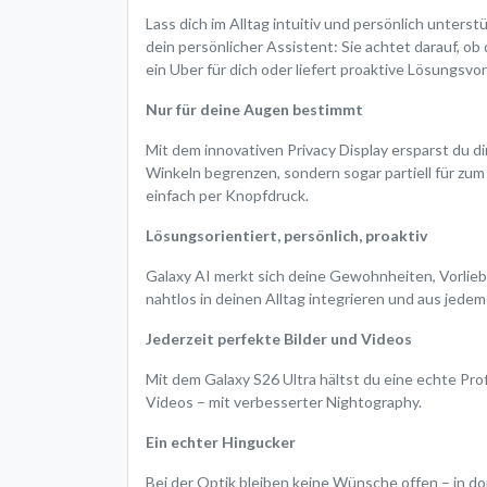
Lass dich im Alltag intuitiv und persönlich unterst
dein persönlicher Assistent: Sie achtet darauf, ob
ein Uber für dich oder liefert proaktive Lösungsvo
Nur für deine Augen bestimmt
Mit dem innovativen Privacy Display ersparst du dir
Winkeln begrenzen, sondern sogar partiell für zu
einfach per Knopfdruck.
Lösungsorientiert, persönlich, proaktiv
Galaxy AI merkt sich deine Gewohnheiten, Vorliebe
nahtlos in deinen Alltag integrieren und aus jed
Jederzeit perfekte Bilder und Videos
Mit dem Galaxy S26 Ultra hältst du eine echte Prof
Videos – mit verbesserter Nightography.
Ein echter Hingucker
Bei der Optik bleiben keine Wünsche offen – in d