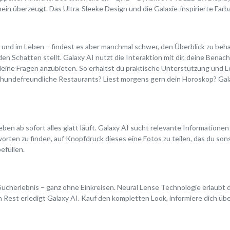
ein überzeugt. Das Ultra-Sleeke Design und die Galaxie-inspirierte Far
ere und im Leben – findest es aber manchmal schwer, den Überblick zu be
en Schatten stellt. Galaxy AI nutzt die Interaktion mit dir, deine Bena
deine Fragen anzubieten. So erhältst du praktische Unterstützung und L
t hundefreundliche Restaurants? Liest morgens gern dein Horoskop? Gal
eben ab sofort alles glatt läuft. Galaxy AI sucht relevante Information
orten zu finden, auf Knopfdruck dieses eine Fotos zu teilen, das du so
efüllen.
 Sucherlebnis – ganz ohne Einkreisen. Neural Lense Technologie erlaubt 
en Rest erledigt Galaxy AI. Kauf den kompletten Look, informiere dich übe