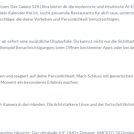
ützen. Das Galaxy S26 Ultra bietet dir die modernste und intuitivste AI-E
 dein Kalender frei ist, sucht passende Restaurants für dich raus, unter
rschläge, die deine Vorlieben und Persönlichkeit berücksichtigen.
 ab sofort eine zusätzliche Displayfolie. Du kannst nicht nur die Sichtb
m Beispiel Benachrichtigungen, beim Öffnen bestimmter Apps oder bei de
n und reagiert auf deine Persönlichkeit. Mach Schluss mit generischen 
em Moment ein besonderes Erlebnis machen.
i-Kamera in den Händen. Die lichtstärkere Linse und der fortschrittlich
oppelter Hinsicht: Das ultrahelle 6,9” QHD+ Dynamic AMOLED 2X Display 