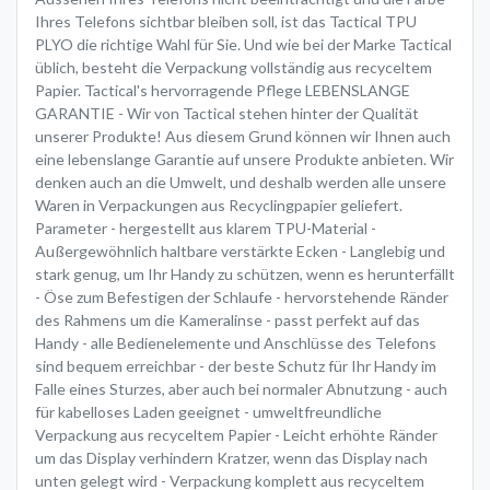
Ihres Telefons sichtbar bleiben soll, ist das Tactical TPU
PLYO die richtige Wahl für Sie. Und wie bei der Marke Tactical
üblich, besteht die Verpackung vollständig aus recyceltem
Papier. Tactical's hervorragende Pflege LEBENSLANGE
GARANTIE - Wir von Tactical stehen hinter der Qualität
unserer Produkte! Aus diesem Grund können wir Ihnen auch
eine lebenslange Garantie auf unsere Produkte anbieten. Wir
denken auch an die Umwelt, und deshalb werden alle unsere
Waren in Verpackungen aus Recyclingpapier geliefert.
Parameter - hergestellt aus klarem TPU-Material -
Außergewöhnlich haltbare verstärkte Ecken - Langlebig und
stark genug, um Ihr Handy zu schützen, wenn es herunterfällt
- Öse zum Befestigen der Schlaufe - hervorstehende Ränder
des Rahmens um die Kameralinse - passt perfekt auf das
Handy - alle Bedienelemente und Anschlüsse des Telefons
sind bequem erreichbar - der beste Schutz für Ihr Handy im
Falle eines Sturzes, aber auch bei normaler Abnutzung - auch
für kabelloses Laden geeignet - umweltfreundliche
Verpackung aus recyceltem Papier - Leicht erhöhte Ränder
um das Display verhindern Kratzer, wenn das Display nach
unten gelegt wird - Verpackung komplett aus recyceltem