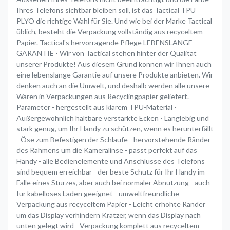
Ihres Telefons sichtbar bleiben soll, ist das Tactical TPU
PLYO die richtige Wahl für Sie. Und wie bei der Marke Tactical
üblich, besteht die Verpackung vollständig aus recyceltem
Papier. Tactical's hervorragende Pflege LEBENSLANGE
GARANTIE - Wir von Tactical stehen hinter der Qualität
unserer Produkte! Aus diesem Grund können wir Ihnen auch
eine lebenslange Garantie auf unsere Produkte anbieten. Wir
denken auch an die Umwelt, und deshalb werden alle unsere
Waren in Verpackungen aus Recyclingpapier geliefert.
Parameter - hergestellt aus klarem TPU-Material -
Außergewöhnlich haltbare verstärkte Ecken - Langlebig und
stark genug, um Ihr Handy zu schützen, wenn es herunterfällt
- Öse zum Befestigen der Schlaufe - hervorstehende Ränder
des Rahmens um die Kameralinse - passt perfekt auf das
Handy - alle Bedienelemente und Anschlüsse des Telefons
sind bequem erreichbar - der beste Schutz für Ihr Handy im
Falle eines Sturzes, aber auch bei normaler Abnutzung - auch
für kabelloses Laden geeignet - umweltfreundliche
Verpackung aus recyceltem Papier - Leicht erhöhte Ränder
um das Display verhindern Kratzer, wenn das Display nach
unten gelegt wird - Verpackung komplett aus recyceltem