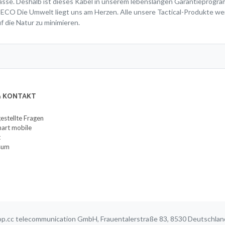
lasse. Deshalb ist dieses Kabel in unserem lebenslangen Garantieprogr
 ECO Die Umwelt liegt uns am Herzen. Alle unsere Tactical-Produkte w
 die Natur zu minimieren.
 & KONTAKT
gestellte Fragen
art mobile
t
sum
p.cc telecommunication GmbH, Frauentalerstraße 83, 8530 Deutschl