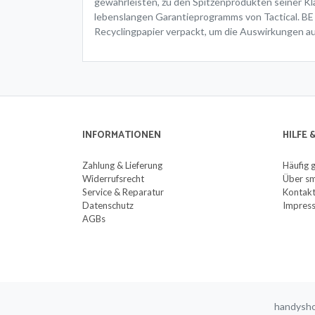
gewährleisten, zu den Spitzenprodukten seiner K
lebenslangen Garantieprogramms von Tactical. BE
Recyclingpapier verpackt, um die Auswirkungen auf
INFORMATIONEN
HILFE
Zahlung & Lieferung
Häufig 
Widerrufsrecht
Über sm
Service & Reparatur
Kontak
Datenschutz
Impres
AGBs
handysho