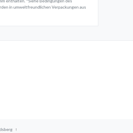
amm enthalten. *Siehe Bedingungen des
erden in umweltfreundlichen Verpackungen aus
andsberg
↑