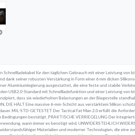
 Schnellladekabel für den täglichen Gebrauch mit einer Leistung von bis
d dank seiner robusten Verstärkung in Form einer 6 mm dicken Silikon
einer Aluminiumlegierung ausgestattet, die eine feste und stabile Verbi
 USB2.0-Standard mit Schnellladefunktion und einer Leistung von bis 
onzipiert, dass sie wiederholten Belastungen an der Biegestelle stand
, DIE HÄLT Eine massive 6-mm-Schicht aus verstärktem Silikon schützt
dauer. MIL-STD-GETESTET Der Tactical Fat Man 2.0 erfüllt die Anforde
en Bedingungen bestätigt. PRAKTISCHE VERRIEGELUNG Der integrierte S
Verwendung, wann immer es benötigt wird. UNWIDERSTEHLICH WIDERST
widerstandsfähiger Materialien und moderner Technologien, die eine zu