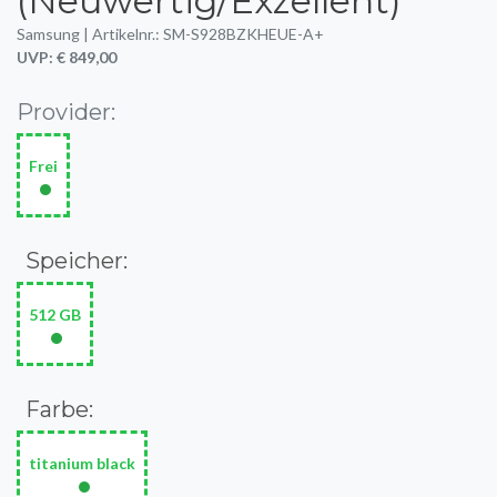
(Neuwertig/Exzellent)
Samsung | Artikelnr.: SM-S928BZKHEUE-A+
UVP: € 849,00
Provider:
Frei
•
Speicher:
512 GB
•
Farbe:
titanium black
•