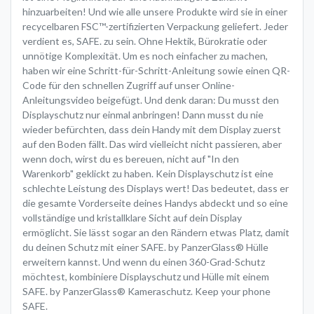
hinzuarbeiten! Und wie alle unsere Produkte wird sie in einer
recycelbaren FSC™-zertifizierten Verpackung geliefert. Jeder
verdient es, SAFE. zu sein. Ohne Hektik, Bürokratie oder
unnötige Komplexität. Um es noch einfacher zu machen,
haben wir eine Schritt-für-Schritt-Anleitung sowie einen QR-
Code für den schnellen Zugriff auf unser Online-
Anleitungsvideo beigefügt. Und denk daran: Du musst den
Displayschutz nur einmal anbringen! Dann musst du nie
wieder befürchten, dass dein Handy mit dem Display zuerst
auf den Boden fällt. Das wird vielleicht nicht passieren, aber
wenn doch, wirst du es bereuen, nicht auf "In den
Warenkorb" geklickt zu haben. Kein Displayschutz ist eine
schlechte Leistung des Displays wert! Das bedeutet, dass er
die gesamte Vorderseite deines Handys abdeckt und so eine
vollständige und kristallklare Sicht auf dein Display
ermöglicht. Sie lässt sogar an den Rändern etwas Platz, damit
du deinen Schutz mit einer SAFE. by PanzerGlass® Hülle
erweitern kannst. Und wenn du einen 360-Grad-Schutz
möchtest, kombiniere Displayschutz und Hülle mit einem
SAFE. by PanzerGlass® Kameraschutz. Keep your phone
SAFE.